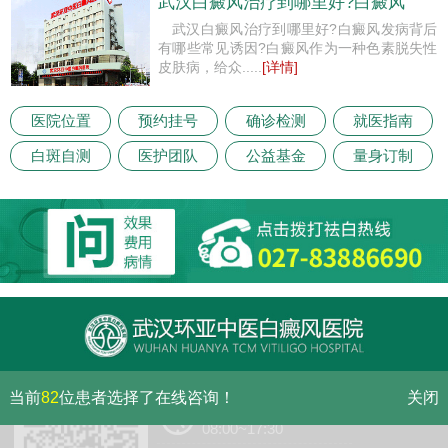
武汉白癜风治疗到哪里好?白癜风
武汉白癜风治疗到哪里好?白癜风发病背后
有哪些常见诱因?白癜风作为一种色素脱失性
皮肤病，给众.....
[详情]
医院位置
预约挂号
确诊检测
就医指南
白斑自测
医护团队
公益基金
量身订制
当前
82
位患者选择了在线咨询！
关闭
门诊（节假日无休息）
08:00~17:30