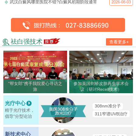
武汉白癜风哪里医院不错?白癜风初期阶段通常
2026-08-03
祛白强技术
查看更多+
"帮女郎"携手我院爱心寻访之
参加英国剑桥皮肤再生学术会
旅
议（研讨Recell技术）
光疗中心
308nm准分子
精于光疗技术，
311窄谱UVB治疗
倡导"分型论治
新技术中心